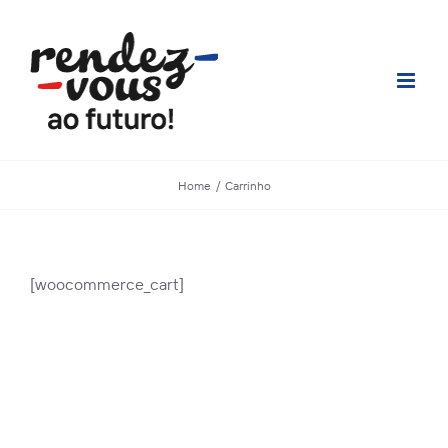
Skip
to
content
Home
Carrinho
[woocommerce_cart]