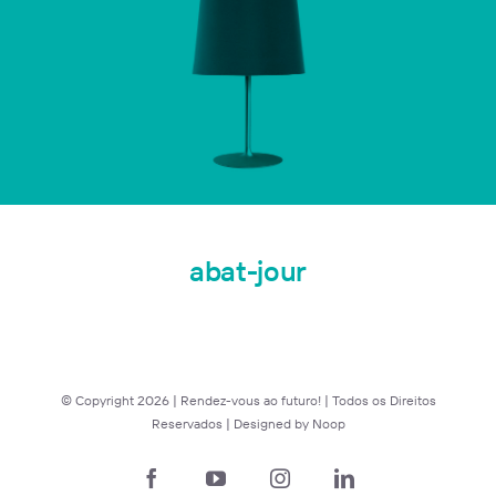
abat-jour
© Copyright
2026 | Rendez-vous ao futuro! | Todos os Direitos
Reservados | Designed by
Noop
Facebook
YouTube
Instagram
LinkedIn